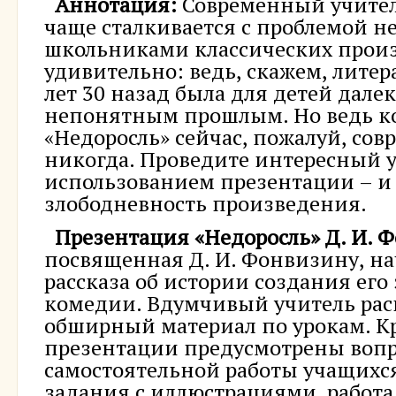
Аннотация:
Современный учител
чаще сталкивается с проблемой 
школьниками классических произ
удивительно: ведь, скажем, литера
лет 30 назад была для детей дале
непонятным прошлым. Но ведь к
«Недоросль» сейчас, пожалуй, сов
никогда. Проведите интересный у
использованием презентации – и
злободневность произведения.
Презентация «Недоросль» Д. И. 
посвященная Д. И. Фонвизину, на
рассказа об истории создания ег
комедии. Вдумчивый учитель рас
обширный материал по урокам. Кр
презентации предусмотрены воп
самостоятельной работы учащихс
задания с иллюстрациями, работа 