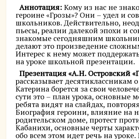
Аннотация:
Кому из нас не знак
героине «Грозы»? Они – удел и с
школьников. Действительно, нео
пьесы, реалии далекой эпохи и с
знакомые сегодняшним школьник
делают это произведение сложны
Интерес к нему может поддержат
на уроке школьной презентации.
Презентация «А.Н. Островский «Г
рассказывает десятиклассникам о 
Катерина борется за свои человеч
сути это – план урока, основные 
ребята видят на слайдах, повторя
Биография героини, влияние на н
родительском доме, протест проти
Кабанихи, основные черты характ
обо всем этом идет речь на уроке.