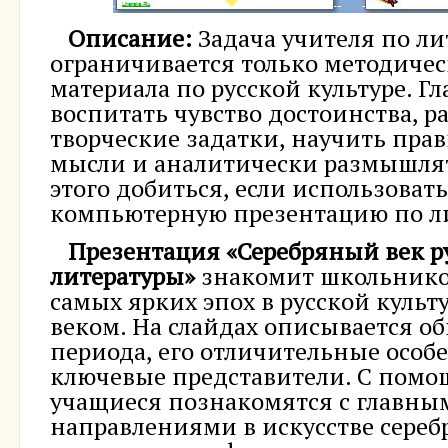
Описание:
Задача учителя по ли
ограничивается только методиче
материала по русской культуре. Гл
воспитать чувство достоинства, р
творческие задатки, научить пра
мысли и аналитически размышлять
этого добиться, если использовать
компьютерную презентацию по ли
Презентация «Серебряный век р
литературы»
знакомит школьников
самых ярких эпох в русской культ
веком. На слайдах описывается о
периода, его отличительные особ
ключевые представители. С пом
учащиеся познакомятся с главны
направлениями в искусстве сереб