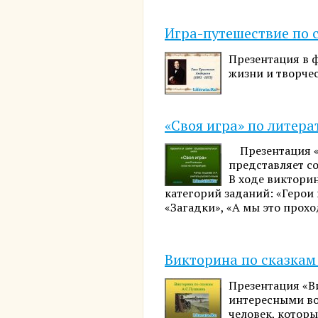
Игра-путешествие по с
Презентация в 
жизни и творчес
«Своя игра» по литерат
Презентация «С
представляет с
В ходе виктори
категорий заданий: «Герои и
«Загадки», «А мы это прохо
Викторина по сказкам
Презентация «В
интересными во
человек, которы