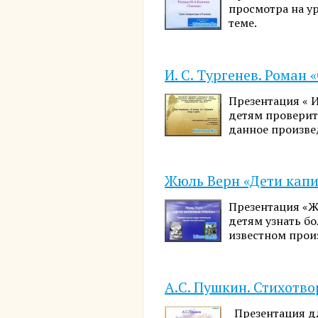
просмотра на у
теме.
И. С. Тургенев. Роман 
Презентация « И
детям проверит
данное произве
Жюль Верн «Дети капи
Презентация «Ж
детям узнать бо
известном прои
А.С. Пушкин. Стихотво
Презентация дл