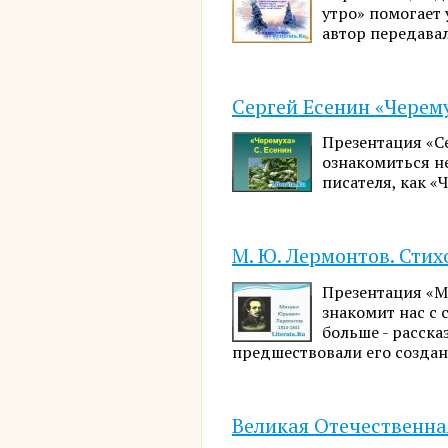
утро» помогает
автор передава
Сергей Есенин «Черем
Презентация «С
ознакомиться н
писателя, как «Ч
М. Ю. Лермонтов. Сти
Презентация «М
знакомит нас с 
больше - расска
предшествовали его созда
Великая Отечественная