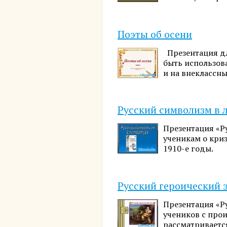
Поэты об осени
Презентация дл
быть использова
и на внеклассн
Русский символизм в 
Презентация «Р
ученикам о криз
1910-е годы.
Русский героический 
Презентация «Р
учеников с прои
рассматриваетс