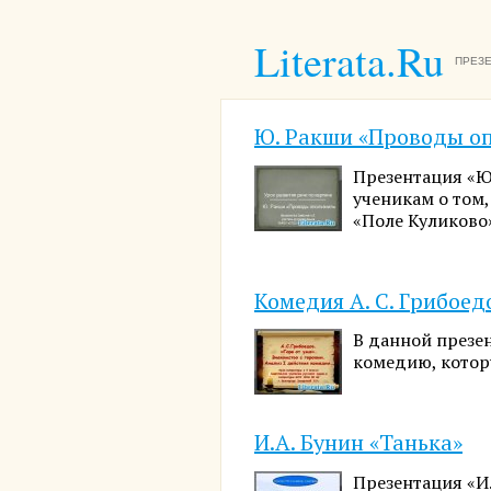
Literata.Ru
ПРЕЗЕ
Ю. Ракши «Проводы о
Презентация «Ю
ученикам о том,
«Поле Куликово»
Комедия А. С. Грибоед
В данной презе
комедию, котору
И.А. Бунин «Танька»
Презентация «И