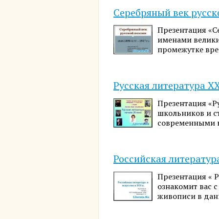
Серебряный век русск
Презентация «С
именами велики
промежутке вре
Русская литература XX
Презентация «Р
школьников и с
современными н
Российская литература
Презентация « Р
ознакомит вас с
живописи в дан