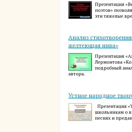
Презентация «Ве
поэтов» позволя
эти тяжелые вр
Анализ стихотворения
желтеющая нива»
Презентация «А
Лермонтова «Ко
подробный анал
автора.
Устное народное твор
Презентация «У
школьникам о в
песнях и предан